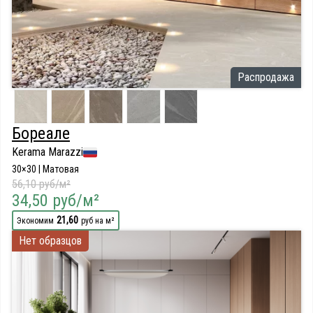
Распродажа
Бореале
Kerama Marazzi
30×30 | Матовая
56,10 руб/м²
34,50 руб/м²
21,60
Экономим
руб на м²
Нет образцов