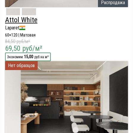
Распродажа
Attol White
Laparet
60×120 | Матовая
84,50 руб/м²
69,50 руб/м²
15,00
Экономим
руб на м²
Нет образцов