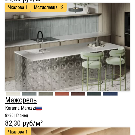
Чкалова 1
Мстиславца 12
Мажорель
Kerama Marazzi
8×30 | Глянец
82,30 руб/м²
Чкалова 1