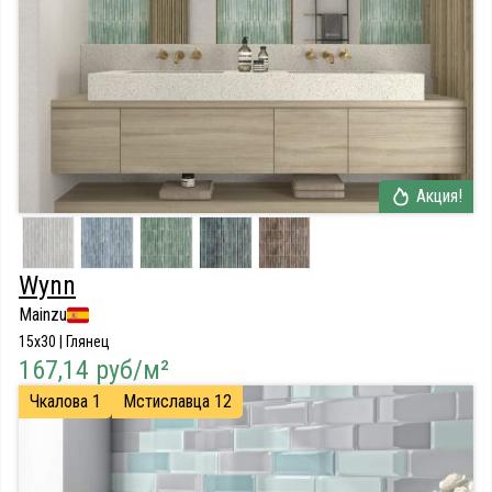
Акция!
Wynn
Mainzu
15x30 | Глянец
167,14 руб/м²
Чкалова 1
Мстиславца 12