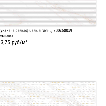
уизиана рельеф белый глянц. 300х600x9
лянцевая
43,75 руб/м²