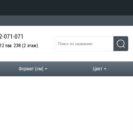
 2-071-071
12 пав. 238
(2 этаж)
Формат (см)
Цвет