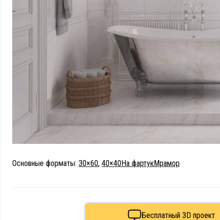
Основные форматы:
30×60
,
40×40
На фартук
Мрамор
Бесплатный 3D проект