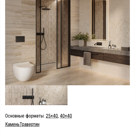
Основные форматы:
25×40
,
40×40
Камень
Травертин