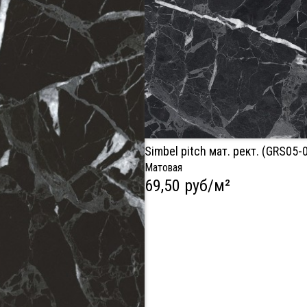
Simbel pitch мат. рект. (GRS05
Матовая
69,50 руб/м²