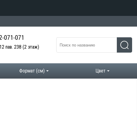
 2-071-071
12 пав. 238
(2 этаж)
Формат (см)
Цвет