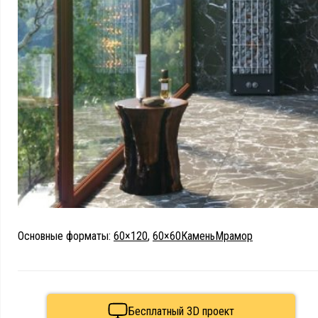
Основные форматы:
60×120
,
60×60
Камень
Мрамор
Бесплатный 3D проект