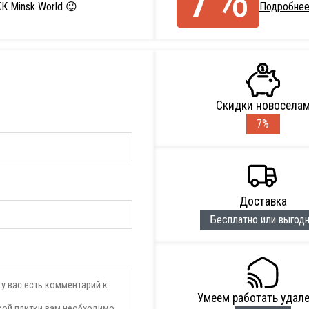
К Minsk World 😉
Подробнее
Скидки новосела
7%
Доставка
Бесплатно или выгод
Умеем работать удал