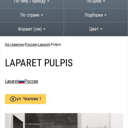
По типу / бренду
По цене
По стране
Подборки
Формат (см)
Цвет
На главную
Россия
Laparet
Pulpis
LAPARET PULPIS
Laparet
Россия
ул. Чкалова 1