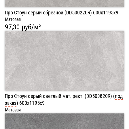
Про Стоун серый обрезной (DD500220R) 600х1195х9
Матовая
97,30 руб/м²
Про Стоун серый светлый мат. рект. (DD503820R) (
под
заказ
) 600х1195х9
Матовая