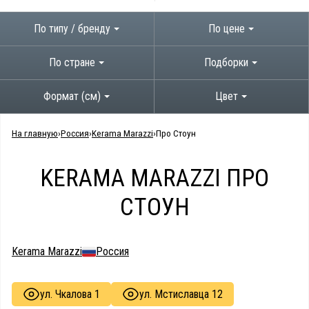
По типу / бренду
По цене
По стране
Подборки
Формат (см)
Цвет
На главную
Россия
Kerama Marazzi
Про Стоун
KERAMA MARAZZI ПРО
СТОУН
Kerama Marazzi
Россия
ул. Чкалова 1
ул. Мстиславца 12