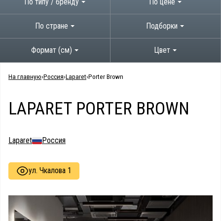
По типу / бренду
По цене
По стране
Подборки
Формат (см)
Цвет
На главную
Россия
Laparet
Porter Brown
LAPARET PORTER BROWN
Laparet
Россия
ул. Чкалова 1