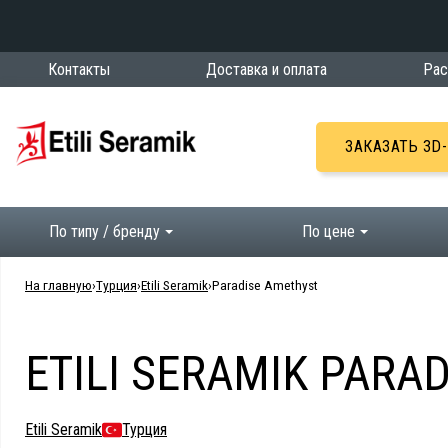
Контакты
Доставка и оплата
Рас
ЗАКАЗАТЬ 3D
По типу / бренду
По цене
На главную
Турция
Etili Seramik
Paradise Amethyst
ETILI SERAMIK PARA
Etili Seramik
Турция