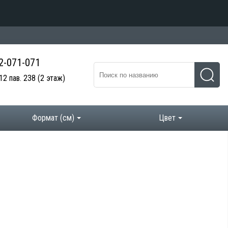
 2-071-071
12 пав. 238
(2 этаж)
Формат (см)
Цвет