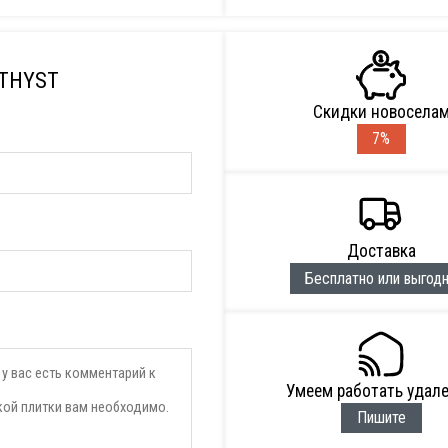
ETHYST
Скидки новосела
7%
Доставка
Бесплатно или выгод
Умеем работать удал
Пишите