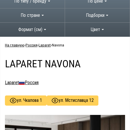
По типу / бренду
По цене
По стране
Подборки
Формат (см)
Цвет
На главную
Россия
Laparet
Navona
LAPARET NAVONA
Laparet
Россия
ул. Чкалова 1
ул. Мстиславца 12