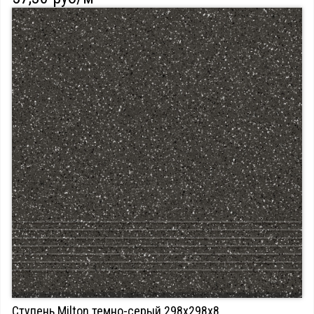
Ступень Milton темно-серый 298х298х8