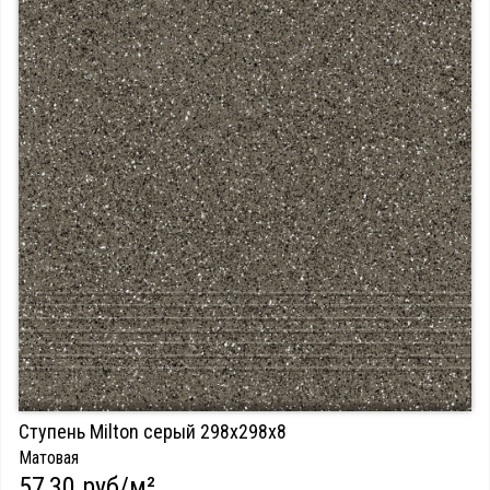
Ступень Milton серый 298х298х8
Матовая
57,30 руб/м²