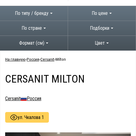
По типу / бренду
По цене
По стране
Подборки
Формат (см)
Цвет
На главную
Россия
Cersanit
Milton
CERSANIT MILTON
Cersanit
Россия
ул. Чкалова 1