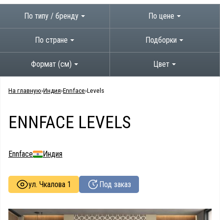
По типу / бренду
По цене
По стране
Подборки
Формат (см)
Цвет
На главную
Индия
Ennface
Levels
ENNFACE LEVELS
Ennface
Индия
ул. Чкалова 1
Под заказ