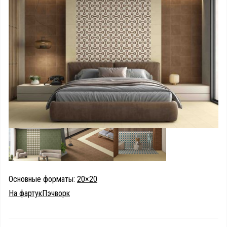
Основные форматы:
20×20
На фартук
Пэчворк