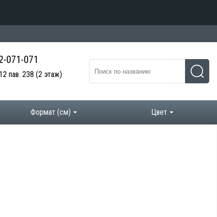
 2-071-071
12 пав. 238
(2 этаж)
Формат (см)
Цвет