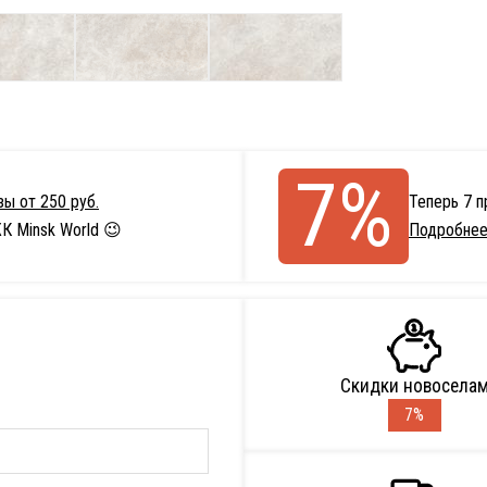
7%
ы от 250 руб.
Теперь 7 
К Minsk World 😉
Подробнее
Скидки новосела
7%