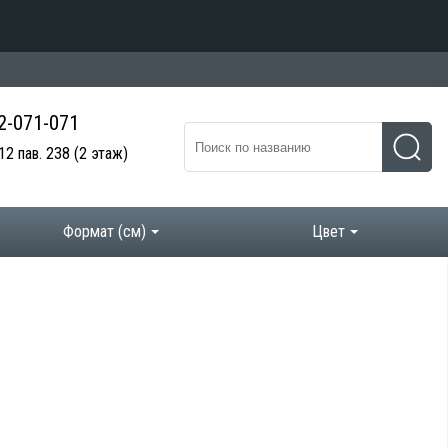
 2-071-071
12 пав. 238
(2 этаж)
Формат (см)
Цвет