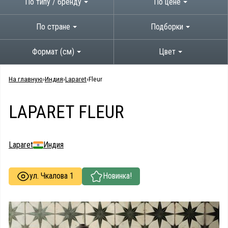
По типу / бренду
По цене
По стране
Подборки
Формат (см)
Цвет
На главную
Индия
Laparet
Fleur
LAPARET FLEUR
Laparet
Индия
ул. Чкалова 1
Новинка!