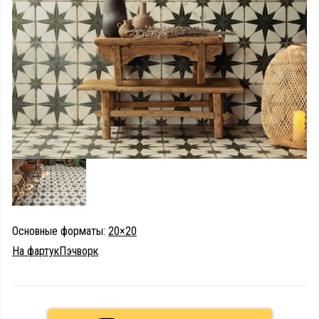
Основные форматы:
20×20
На фартук
Пэчворк