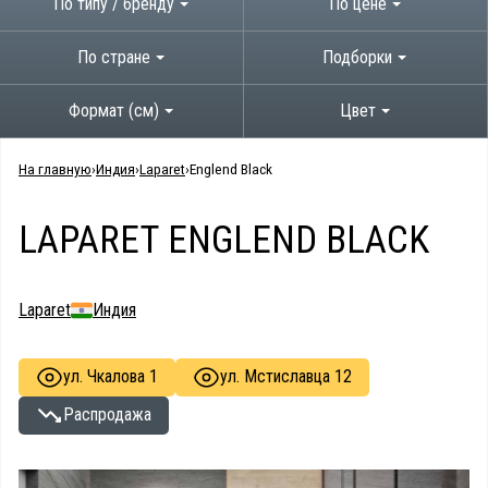
По типу / бренду
По цене
По стране
Подборки
Формат (см)
Цвет
На главную
Индия
Laparet
Englend Black
LAPARET ENGLEND BLACK
Laparet
Индия
ул. Чкалова 1
ул. Мстиславца 12
Распродажа