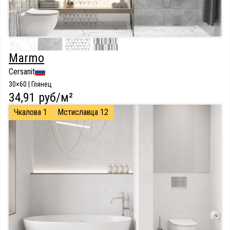
Marmo
Cersanit
30×60 | Глянец
34,91 руб/м²
Чкалова 1
Мстиславца 12