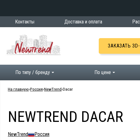
Контакты
Доставка и оплата
Рас
ЗАКАЗАТЬ 3D
По типу / бренду
По цене
На главную
Россия
NewTrend
Dacar
NEWTREND DACAR
NewTrend
Россия