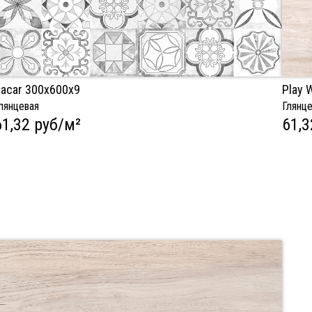
acar 300х600х9
Play 
лянцевая
Глянц
61,32 руб/м²
61,3