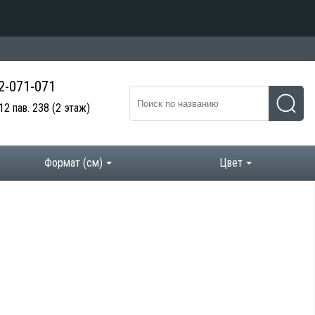
 2-071-071
12 пав. 238
(2 этаж)
Формат (см)
Цвет