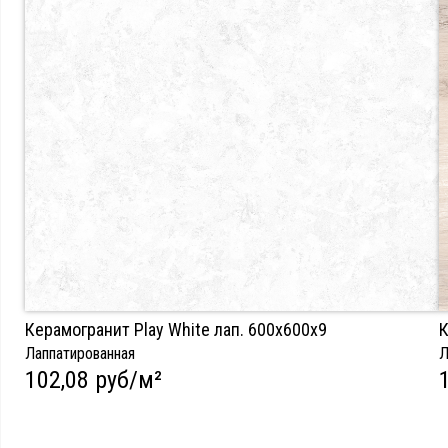
Керамогранит Play White лап. 600х600х9
К
Лаппатированная
Л
102,08 руб/м²