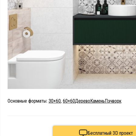
Основные форматы:
30×60
,
60×60
Дерево
Камень
Пэчворк
Бесплатный 3D проект