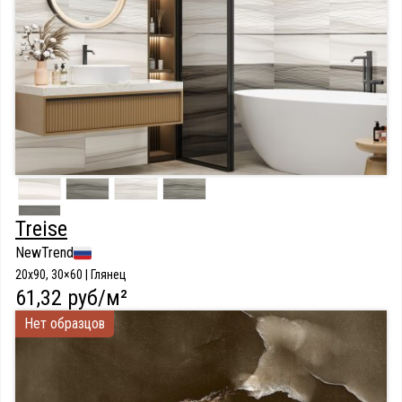
Treise
NewTrend
20х90, 30×60 | Глянец
61,32 руб/м²
Нет образцов