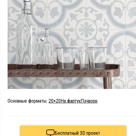
Основные форматы:
20×20
На фартук
Пэчворк
Бесплатный 3D проект