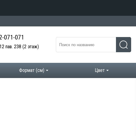
 2-071-071
12 пав. 238
(2 этаж)
Формат (см)
Цвет