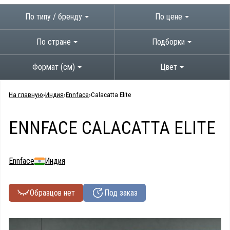
По типу / бренду
По цене
По стране
Подборки
Формат (см)
Цвет
На главную
Индия
Ennface
Calacatta Elite
ENNFACE CALACATTA ELITE
Ennface
Индия
Образцов нет
Под заказ