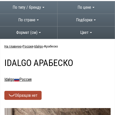
По типу / бренду
По цене
По стране
Подборки
Формат (см)
Цвет
На главную
Россия
Idalgo
Арабеско
IDALGO АРАБЕСКО
Idalgo
Россия
Образцов нет